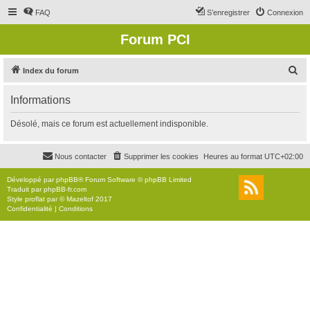
FAQ
S’enregistrer
Connexion
Forum PCI
R
Index du forum
e
Informations
c
h
Désolé, mais ce forum est actuellement indisponible.
e
r
Nous contacter
Supprimer les cookies
Heures au format
UTC+02:00
c
Développé par
phpBB
® Forum Software © phpBB Limited
h
Traduit par
phpBB-fr.com
Style
proflat
par ©
Mazeltof
2017
e
Confidentialité
|
Conditions
r