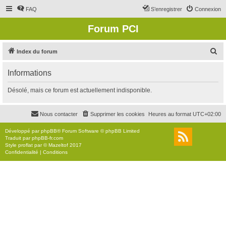
FAQ
S’enregistrer
Connexion
Forum PCI
R
Index du forum
e
Informations
c
h
Désolé, mais ce forum est actuellement indisponible.
e
r
Nous contacter
Supprimer les cookies
Heures au format
UTC+02:00
c
Développé par
phpBB
® Forum Software © phpBB Limited
h
Traduit par
phpBB-fr.com
Style
proflat
par ©
Mazeltof
2017
e
Confidentialité
|
Conditions
r