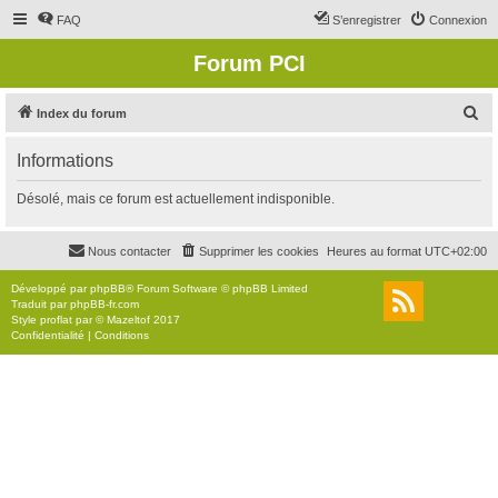
FAQ
S’enregistrer
Connexion
Forum PCI
R
Index du forum
e
Informations
c
h
Désolé, mais ce forum est actuellement indisponible.
e
r
Nous contacter
Supprimer les cookies
Heures au format
UTC+02:00
c
Développé par
phpBB
® Forum Software © phpBB Limited
h
Traduit par
phpBB-fr.com
Style
proflat
par ©
Mazeltof
2017
e
Confidentialité
|
Conditions
r