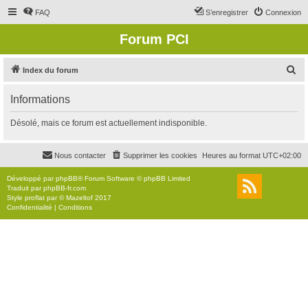
FAQ
S’enregistrer
Connexion
Forum PCI
R
Index du forum
e
Informations
c
h
Désolé, mais ce forum est actuellement indisponible.
e
r
Nous contacter
Supprimer les cookies
Heures au format
UTC+02:00
c
Développé par
phpBB
® Forum Software © phpBB Limited
h
Traduit par
phpBB-fr.com
Style
proflat
par ©
Mazeltof
2017
e
Confidentialité
|
Conditions
r