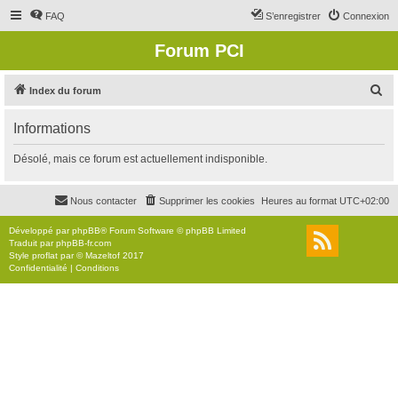
FAQ
S’enregistrer
Connexion
Forum PCI
R
Index du forum
e
Informations
c
h
Désolé, mais ce forum est actuellement indisponible.
e
r
Nous contacter
Supprimer les cookies
Heures au format
UTC+02:00
c
Développé par
phpBB
® Forum Software © phpBB Limited
h
Traduit par
phpBB-fr.com
Style
proflat
par ©
Mazeltof
2017
e
Confidentialité
|
Conditions
r