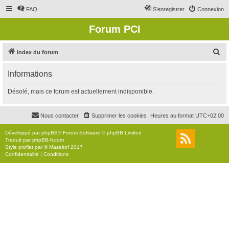
FAQ
S’enregistrer
Connexion
Forum PCI
R
Index du forum
e
Informations
c
h
Désolé, mais ce forum est actuellement indisponible.
e
r
Nous contacter
Supprimer les cookies
Heures au format
UTC+02:00
c
Développé par
phpBB
® Forum Software © phpBB Limited
h
Traduit par
phpBB-fr.com
Style
proflat
par ©
Mazeltof
2017
e
Confidentialité
|
Conditions
r