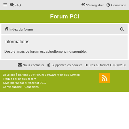
FAQ
S’enregistrer
Connexion
Forum PCI
R
Index du forum
e
Informations
c
h
Désolé, mais ce forum est actuellement indisponible.
e
r
Nous contacter
Supprimer les cookies
Heures au format
UTC+02:00
c
Développé par
phpBB
® Forum Software © phpBB Limited
h
Traduit par
phpBB-fr.com
Style
proflat
par ©
Mazeltof
2017
e
Confidentialité
|
Conditions
r