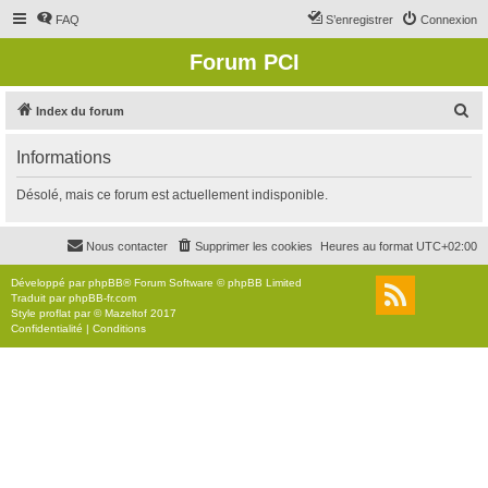
FAQ
S’enregistrer
Connexion
Forum PCI
R
Index du forum
e
Informations
c
h
Désolé, mais ce forum est actuellement indisponible.
e
r
Nous contacter
Supprimer les cookies
Heures au format
UTC+02:00
c
Développé par
phpBB
® Forum Software © phpBB Limited
h
Traduit par
phpBB-fr.com
Style
proflat
par ©
Mazeltof
2017
e
Confidentialité
|
Conditions
r