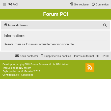
FAQ
S’enregistrer
Connexion
Forum PCI
R
Index du forum
e
Informations
c
h
Désolé, mais ce forum est actuellement indisponible.
e
r
Nous contacter
Supprimer les cookies
Heures au format
UTC+02:00
c
Développé par
phpBB
® Forum Software © phpBB Limited
h
Traduit par
phpBB-fr.com
Style
proflat
par ©
Mazeltof
2017
e
Confidentialité
|
Conditions
r