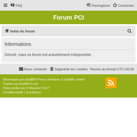
FAQ
S’enregistrer
Connexion
Forum PCI
R
Index du forum
e
Informations
c
h
Désolé, mais ce forum est actuellement indisponible.
e
r
Nous contacter
Supprimer les cookies
Heures au format
UTC+02:00
c
Développé par
phpBB
® Forum Software © phpBB Limited
h
Traduit par
phpBB-fr.com
Style
proflat
par ©
Mazeltof
2017
e
Confidentialité
|
Conditions
r