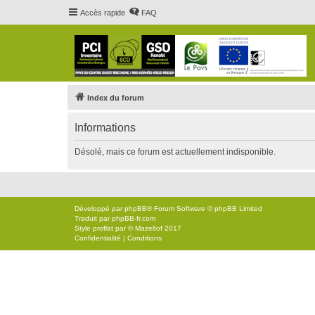
Accès rapide
FAQ
Index du forum
Informations
Désolé, mais ce forum est actuellement indisponible.
Développé par
phpBB
® Forum Software © phpBB Limited
Traduit par
phpBB-fr.com
Style
proflat
par ©
Mazeltof
2017
Confidentialité
|
Conditions