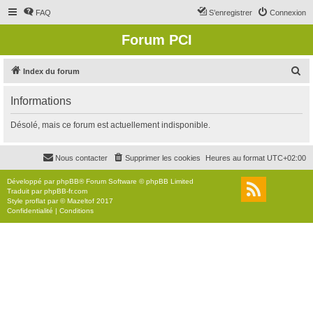
FAQ
S’enregistrer
Connexion
Forum PCI
R
Index du forum
e
Informations
c
h
Désolé, mais ce forum est actuellement indisponible.
e
r
Nous contacter
Supprimer les cookies
Heures au format
UTC+02:00
c
Développé par
phpBB
® Forum Software © phpBB Limited
h
Traduit par
phpBB-fr.com
Style
proflat
par ©
Mazeltof
2017
e
Confidentialité
|
Conditions
r