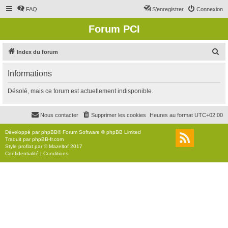
FAQ
S’enregistrer
Connexion
Forum PCI
R
Index du forum
e
Informations
c
h
Désolé, mais ce forum est actuellement indisponible.
e
r
Nous contacter
Supprimer les cookies
Heures au format
UTC+02:00
c
Développé par
phpBB
® Forum Software © phpBB Limited
h
Traduit par
phpBB-fr.com
Style
proflat
par ©
Mazeltof
2017
e
Confidentialité
|
Conditions
r