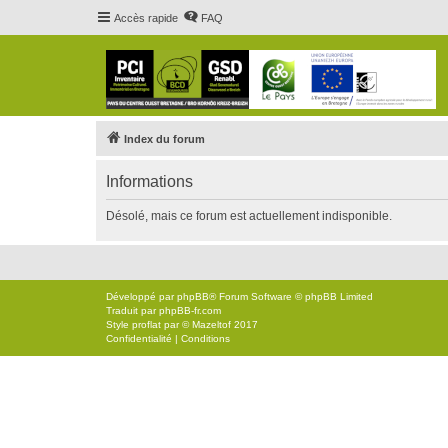
Accès rapide
FAQ
Index du forum
Informations
Désolé, mais ce forum est actuellement indisponible.
Développé par
phpBB
® Forum Software © phpBB Limited
Traduit par
phpBB-fr.com
Style
proflat
par ©
Mazeltof
2017
Confidentialité
|
Conditions