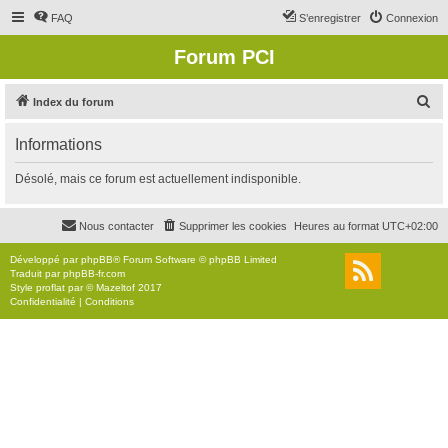
FAQ
S’enregistrer
Connexion
Forum PCI
R
Index du forum
e
Informations
c
h
Désolé, mais ce forum est actuellement indisponible.
e
r
Nous contacter
Supprimer les cookies
Heures au format
UTC+02:00
c
Développé par
phpBB
® Forum Software © phpBB Limited
h
Traduit par
phpBB-fr.com
Style
proflat
par ©
Mazeltof
2017
e
Confidentialité
|
Conditions
r