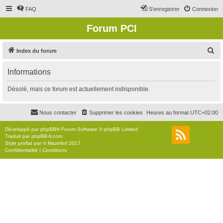
FAQ
S’enregistrer
Connexion
Forum PCI
R
Index du forum
e
Informations
c
h
Désolé, mais ce forum est actuellement indisponible.
e
r
Nous contacter
Supprimer les cookies
Heures au format
UTC+02:00
c
Développé par
phpBB
® Forum Software © phpBB Limited
h
Traduit par
phpBB-fr.com
Style
proflat
par ©
Mazeltof
2017
e
Confidentialité
|
Conditions
r