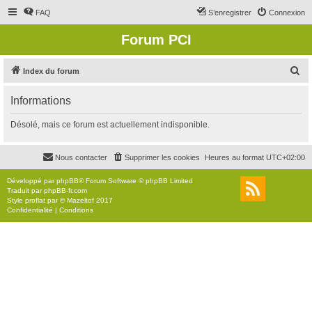
FAQ
S’enregistrer
Connexion
Forum PCI
R
Index du forum
e
Informations
c
h
Désolé, mais ce forum est actuellement indisponible.
e
r
Nous contacter
Supprimer les cookies
Heures au format
UTC+02:00
c
Développé par
phpBB
® Forum Software © phpBB Limited
h
Traduit par
phpBB-fr.com
Style
proflat
par ©
Mazeltof
2017
e
Confidentialité
|
Conditions
r