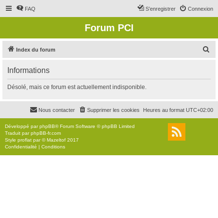
FAQ
S’enregistrer
Connexion
Forum PCI
R
Index du forum
e
Informations
c
h
Désolé, mais ce forum est actuellement indisponible.
e
r
Nous contacter
Supprimer les cookies
Heures au format
UTC+02:00
c
Développé par
phpBB
® Forum Software © phpBB Limited
h
Traduit par
phpBB-fr.com
Style
proflat
par ©
Mazeltof
2017
e
Confidentialité
|
Conditions
r