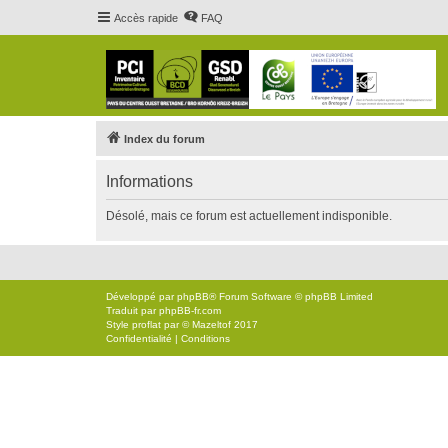
Accès rapide
FAQ
Index du forum
Informations
Désolé, mais ce forum est actuellement indisponible.
Développé par
phpBB
® Forum Software © phpBB Limited
Traduit par
phpBB-fr.com
Style
proflat
par ©
Mazeltof
2017
Confidentialité
|
Conditions