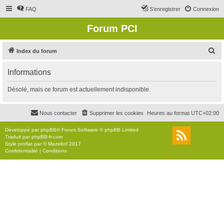
FAQ
S’enregistrer
Connexion
Forum PCI
R
Index du forum
e
Informations
c
h
Désolé, mais ce forum est actuellement indisponible.
e
r
Nous contacter
Supprimer les cookies
Heures au format
UTC+02:00
c
Développé par
phpBB
® Forum Software © phpBB Limited
h
Traduit par
phpBB-fr.com
Style
proflat
par ©
Mazeltof
2017
e
Confidentialité
|
Conditions
r