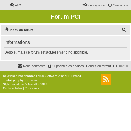
FAQ
S’enregistrer
Connexion
Forum PCI
R
Index du forum
e
Informations
c
h
Désolé, mais ce forum est actuellement indisponible.
e
r
Nous contacter
Supprimer les cookies
Heures au format
UTC+02:00
c
Développé par
phpBB
® Forum Software © phpBB Limited
h
Traduit par
phpBB-fr.com
Style
proflat
par ©
Mazeltof
2017
e
Confidentialité
|
Conditions
r