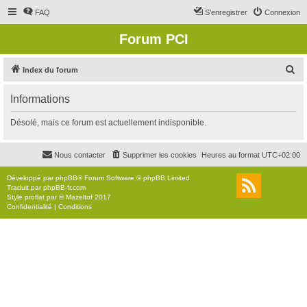
FAQ
S’enregistrer
Connexion
Forum PCI
R
Index du forum
e
Informations
c
h
Désolé, mais ce forum est actuellement indisponible.
e
r
Nous contacter
Supprimer les cookies
Heures au format
UTC+02:00
c
Développé par
phpBB
® Forum Software © phpBB Limited
h
Traduit par
phpBB-fr.com
Style
proflat
par ©
Mazeltof
2017
e
Confidentialité
|
Conditions
r