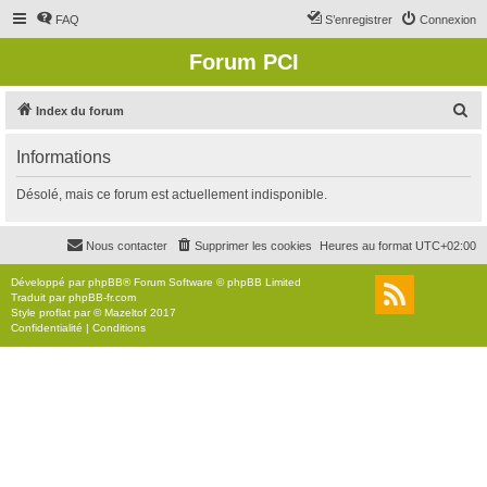
FAQ
S’enregistrer
Connexion
Forum PCI
R
Index du forum
e
Informations
c
h
Désolé, mais ce forum est actuellement indisponible.
e
r
Nous contacter
Supprimer les cookies
Heures au format
UTC+02:00
c
Développé par
phpBB
® Forum Software © phpBB Limited
h
Traduit par
phpBB-fr.com
Style
proflat
par ©
Mazeltof
2017
e
Confidentialité
|
Conditions
r