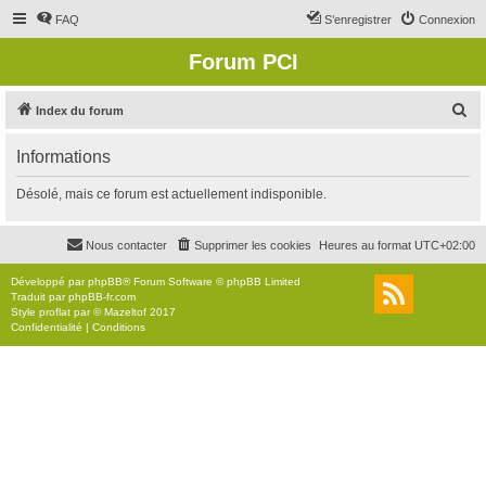
FAQ
S’enregistrer
Connexion
Forum PCI
R
Index du forum
e
Informations
c
h
Désolé, mais ce forum est actuellement indisponible.
e
r
Nous contacter
Supprimer les cookies
Heures au format
UTC+02:00
c
Développé par
phpBB
® Forum Software © phpBB Limited
h
Traduit par
phpBB-fr.com
Style
proflat
par ©
Mazeltof
2017
e
Confidentialité
|
Conditions
r