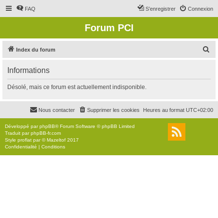
FAQ
S’enregistrer
Connexion
Forum PCI
R
Index du forum
e
Informations
c
h
Désolé, mais ce forum est actuellement indisponible.
e
r
Nous contacter
Supprimer les cookies
Heures au format
UTC+02:00
c
Développé par
phpBB
® Forum Software © phpBB Limited
h
Traduit par
phpBB-fr.com
Style
proflat
par ©
Mazeltof
2017
e
Confidentialité
|
Conditions
r