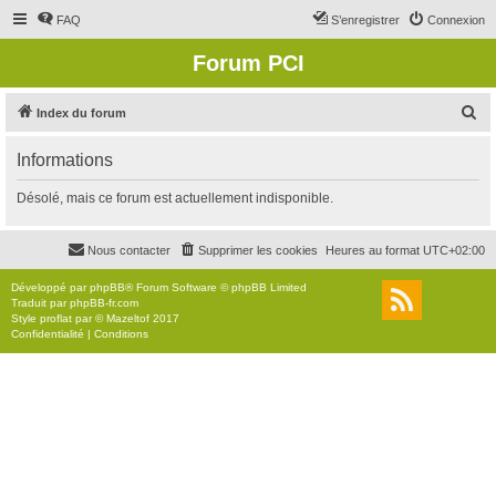
FAQ
S’enregistrer
Connexion
Forum PCI
R
Index du forum
e
Informations
c
h
Désolé, mais ce forum est actuellement indisponible.
e
r
Nous contacter
Supprimer les cookies
Heures au format
UTC+02:00
c
Développé par
phpBB
® Forum Software © phpBB Limited
h
Traduit par
phpBB-fr.com
Style
proflat
par ©
Mazeltof
2017
e
Confidentialité
|
Conditions
r