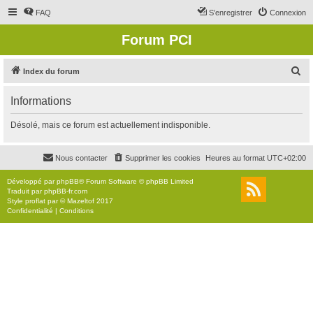
FAQ
S’enregistrer
Connexion
Forum PCI
R
Index du forum
e
Informations
c
h
Désolé, mais ce forum est actuellement indisponible.
e
r
Nous contacter
Supprimer les cookies
Heures au format
UTC+02:00
c
Développé par
phpBB
® Forum Software © phpBB Limited
h
Traduit par
phpBB-fr.com
Style
proflat
par ©
Mazeltof
2017
e
Confidentialité
|
Conditions
r