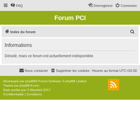
FAQ
S’enregistrer
Connexion
Forum PCI
R
Index du forum
e
Informations
c
h
Désolé, mais ce forum est actuellement indisponible.
e
r
Nous contacter
Supprimer les cookies
Heures au format
UTC+02:00
c
Développé par
phpBB
® Forum Software © phpBB Limited
h
Traduit par
phpBB-fr.com
Style
proflat
par ©
Mazeltof
2017
e
Confidentialité
|
Conditions
r