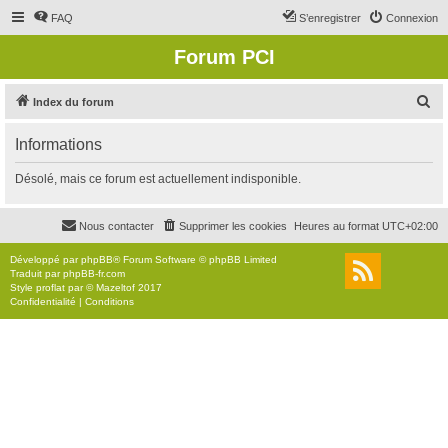
FAQ
S’enregistrer
Connexion
Forum PCI
R
Index du forum
e
Informations
c
h
Désolé, mais ce forum est actuellement indisponible.
e
r
Nous contacter
Supprimer les cookies
Heures au format
UTC+02:00
c
Développé par
phpBB
® Forum Software © phpBB Limited
h
Traduit par
phpBB-fr.com
Style
proflat
par ©
Mazeltof
2017
e
Confidentialité
|
Conditions
r