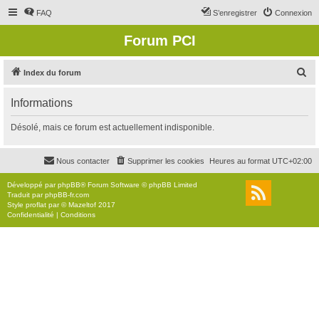
FAQ
S’enregistrer
Connexion
Forum PCI
R
Index du forum
e
Informations
c
h
Désolé, mais ce forum est actuellement indisponible.
e
r
Nous contacter
Supprimer les cookies
Heures au format
UTC+02:00
c
Développé par
phpBB
® Forum Software © phpBB Limited
h
Traduit par
phpBB-fr.com
Style
proflat
par ©
Mazeltof
2017
e
Confidentialité
|
Conditions
r