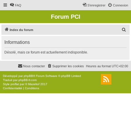
FAQ
S’enregistrer
Connexion
Forum PCI
R
Index du forum
e
Informations
c
h
Désolé, mais ce forum est actuellement indisponible.
e
r
Nous contacter
Supprimer les cookies
Heures au format
UTC+02:00
c
Développé par
phpBB
® Forum Software © phpBB Limited
h
Traduit par
phpBB-fr.com
Style
proflat
par ©
Mazeltof
2017
e
Confidentialité
|
Conditions
r