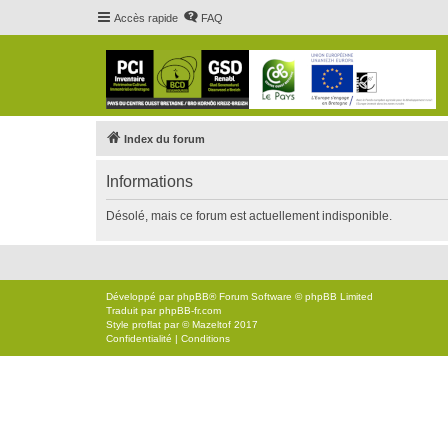
Accès rapide
FAQ
Index du forum
Informations
Désolé, mais ce forum est actuellement indisponible.
Développé par
phpBB
® Forum Software © phpBB Limited
Traduit par
phpBB-fr.com
Style
proflat
par ©
Mazeltof
2017
Confidentialité
|
Conditions