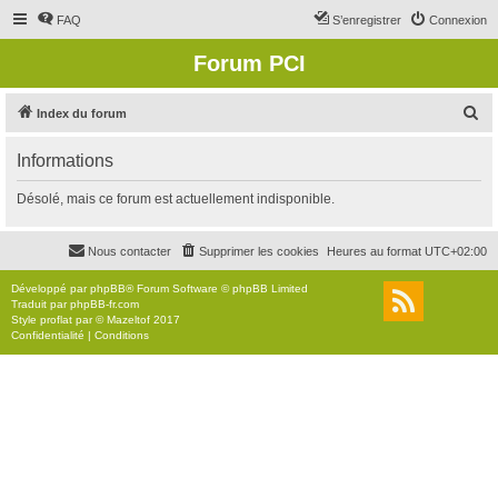
FAQ
S’enregistrer
Connexion
Forum PCI
R
Index du forum
e
Informations
c
h
Désolé, mais ce forum est actuellement indisponible.
e
r
Nous contacter
Supprimer les cookies
Heures au format
UTC+02:00
c
Développé par
phpBB
® Forum Software © phpBB Limited
h
Traduit par
phpBB-fr.com
Style
proflat
par ©
Mazeltof
2017
e
Confidentialité
|
Conditions
r