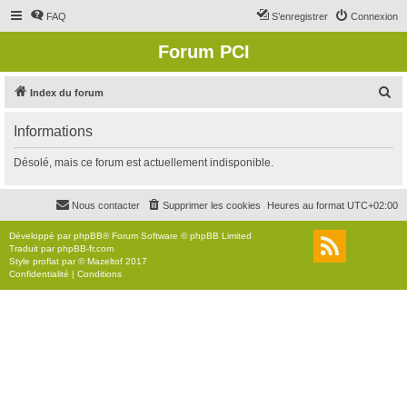
FAQ
S’enregistrer
Connexion
Forum PCI
R
Index du forum
e
Informations
c
h
Désolé, mais ce forum est actuellement indisponible.
e
r
Nous contacter
Supprimer les cookies
Heures au format
UTC+02:00
c
Développé par
phpBB
® Forum Software © phpBB Limited
h
Traduit par
phpBB-fr.com
Style
proflat
par ©
Mazeltof
2017
e
Confidentialité
|
Conditions
r