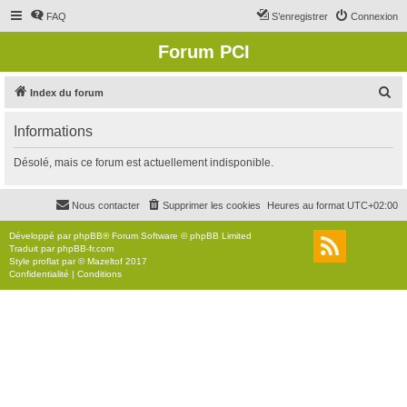
FAQ
S’enregistrer
Connexion
Forum PCI
R
Index du forum
e
Informations
c
h
Désolé, mais ce forum est actuellement indisponible.
e
r
Nous contacter
Supprimer les cookies
Heures au format
UTC+02:00
c
Développé par
phpBB
® Forum Software © phpBB Limited
h
Traduit par
phpBB-fr.com
Style
proflat
par ©
Mazeltof
2017
e
Confidentialité
|
Conditions
r