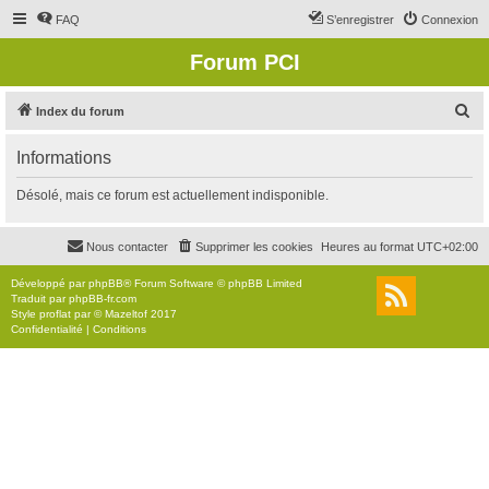
FAQ
S’enregistrer
Connexion
Forum PCI
R
Index du forum
e
Informations
c
h
Désolé, mais ce forum est actuellement indisponible.
e
r
Nous contacter
Supprimer les cookies
Heures au format
UTC+02:00
c
Développé par
phpBB
® Forum Software © phpBB Limited
h
Traduit par
phpBB-fr.com
Style
proflat
par ©
Mazeltof
2017
e
Confidentialité
|
Conditions
r