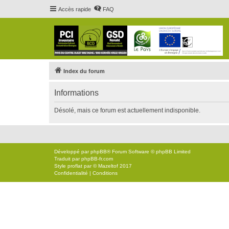
Accès rapide
FAQ
Index du forum
Informations
Désolé, mais ce forum est actuellement indisponible.
Développé par
phpBB
® Forum Software © phpBB Limited
Traduit par
phpBB-fr.com
Style
proflat
par ©
Mazeltof
2017
Confidentialité
|
Conditions