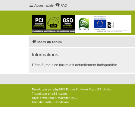
Accès rapide
FAQ
Index du forum
Informations
Désolé, mais ce forum est actuellement indisponible.
Développé par
phpBB
® Forum Software © phpBB Limited
Traduit par
phpBB-fr.com
Style
proflat
par ©
Mazeltof
2017
Confidentialité
|
Conditions