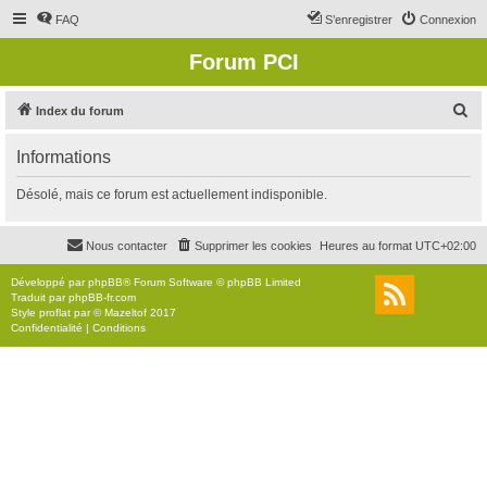
FAQ
S’enregistrer
Connexion
Forum PCI
R
Index du forum
e
Informations
c
h
Désolé, mais ce forum est actuellement indisponible.
e
r
Nous contacter
Supprimer les cookies
Heures au format
UTC+02:00
c
Développé par
phpBB
® Forum Software © phpBB Limited
h
Traduit par
phpBB-fr.com
Style
proflat
par ©
Mazeltof
2017
e
Confidentialité
|
Conditions
r