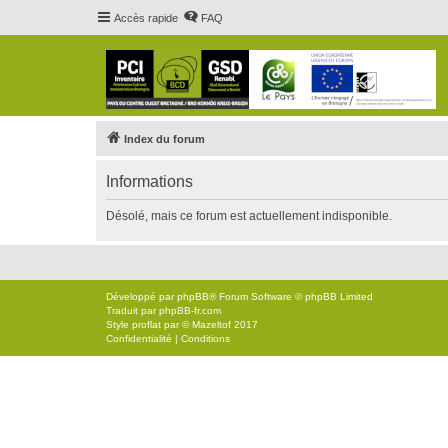
Accès rapide
FAQ
Index du forum
Informations
Désolé, mais ce forum est actuellement indisponible.
Développé par
phpBB
® Forum Software © phpBB Limited
Traduit par
phpBB-fr.com
Style
proflat
par ©
Mazeltof
2017
Confidentialité
|
Conditions