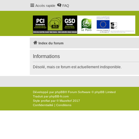
Accès rapide
FAQ
Index du forum
Informations
Désolé, mais ce forum est actuellement indisponible.
Développé par
phpBB
® Forum Software © phpBB Limited
Traduit par
phpBB-fr.com
Style
proflat
par ©
Mazeltof
2017
Confidentialité
|
Conditions