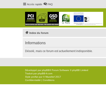
Accès rapide
FAQ
Index du forum
Informations
Désolé, mais ce forum est actuellement indisponible.
Développé par
phpBB
® Forum Software © phpBB Limited
Traduit par
phpBB-fr.com
Style
proflat
par ©
Mazeltof
2017
Confidentialité
|
Conditions