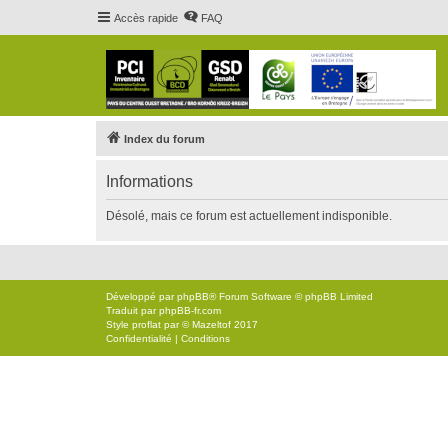
Accès rapide
FAQ
Index du forum
Informations
Désolé, mais ce forum est actuellement indisponible.
Développé par
phpBB
® Forum Software © phpBB Limited
Traduit par
phpBB-fr.com
Style
proflat
par ©
Mazeltof
2017
Confidentialité
|
Conditions