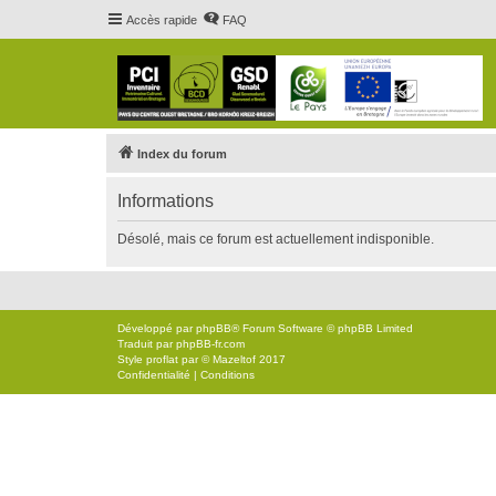
Accès rapide
FAQ
Index du forum
Informations
Désolé, mais ce forum est actuellement indisponible.
Développé par
phpBB
® Forum Software © phpBB Limited
Traduit par
phpBB-fr.com
Style
proflat
par ©
Mazeltof
2017
Confidentialité
|
Conditions