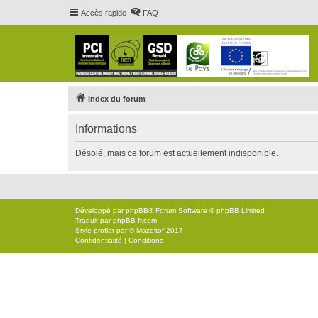
Accès rapide
FAQ
Index du forum
Informations
Désolé, mais ce forum est actuellement indisponible.
Développé par
phpBB
® Forum Software © phpBB Limited
Traduit par
phpBB-fr.com
Style
proflat
par ©
Mazeltof
2017
Confidentialité
|
Conditions