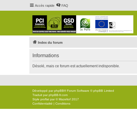
Accès rapide
FAQ
Index du forum
Informations
Désolé, mais ce forum est actuellement indisponible.
Développé par
phpBB
® Forum Software © phpBB Limited
Traduit par
phpBB-fr.com
Style
proflat
par ©
Mazeltof
2017
Confidentialité
|
Conditions