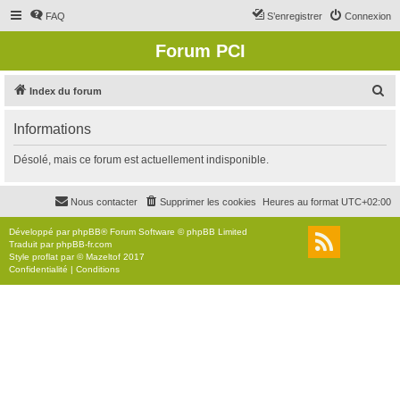
FAQ
S’enregistrer
Connexion
Forum PCI
R
Index du forum
e
Informations
c
h
Désolé, mais ce forum est actuellement indisponible.
e
r
Nous contacter
Supprimer les cookies
Heures au format
UTC+02:00
c
Développé par
phpBB
® Forum Software © phpBB Limited
h
Traduit par
phpBB-fr.com
Style
proflat
par ©
Mazeltof
2017
e
Confidentialité
|
Conditions
r