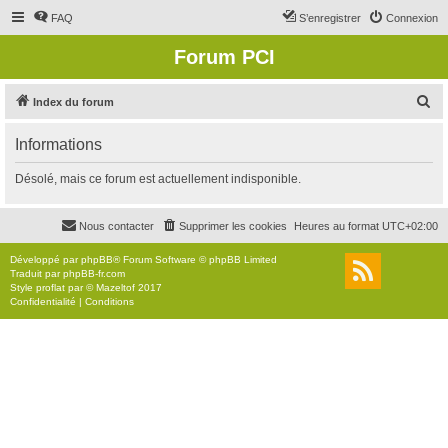
FAQ
S’enregistrer
Connexion
Forum PCI
R
Index du forum
e
Informations
c
h
Désolé, mais ce forum est actuellement indisponible.
e
r
Nous contacter
Supprimer les cookies
Heures au format
UTC+02:00
c
Développé par
phpBB
® Forum Software © phpBB Limited
h
Traduit par
phpBB-fr.com
Style
proflat
par ©
Mazeltof
2017
e
Confidentialité
|
Conditions
r