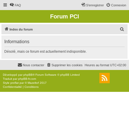
FAQ
S’enregistrer
Connexion
Forum PCI
R
Index du forum
e
Informations
c
h
Désolé, mais ce forum est actuellement indisponible.
e
r
Nous contacter
Supprimer les cookies
Heures au format
UTC+02:00
c
Développé par
phpBB
® Forum Software © phpBB Limited
h
Traduit par
phpBB-fr.com
Style
proflat
par ©
Mazeltof
2017
e
Confidentialité
|
Conditions
r