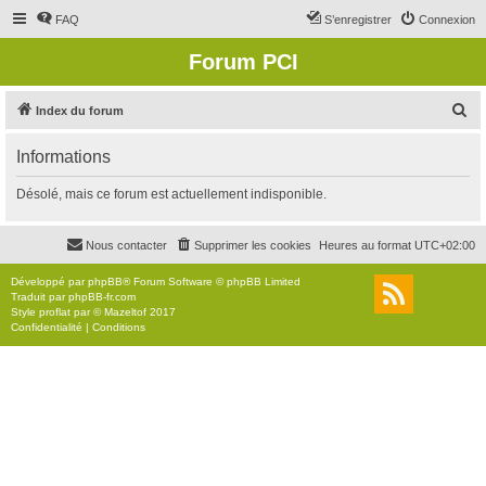
FAQ
S’enregistrer
Connexion
Forum PCI
R
Index du forum
e
Informations
c
h
Désolé, mais ce forum est actuellement indisponible.
e
r
Nous contacter
Supprimer les cookies
Heures au format
UTC+02:00
c
Développé par
phpBB
® Forum Software © phpBB Limited
h
Traduit par
phpBB-fr.com
Style
proflat
par ©
Mazeltof
2017
e
Confidentialité
|
Conditions
r